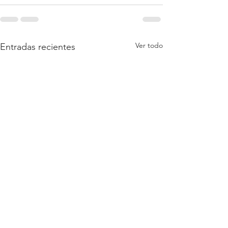
Ver todo
Entradas recientes
Al Encuentro del Tecuán
El bolígrafo: un ma