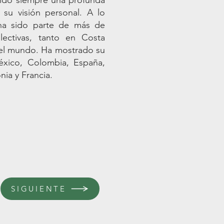
endo siempre una profunda
su visión personal. A lo
 ha sido parte de más de
olectivas, tanto en Costa
del mundo. Ha mostrado su
éxico, Colombia, España,
nia y Francia.
SIGUIENTE