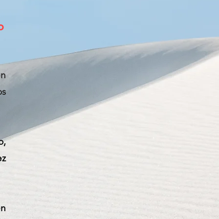
o
en
os
o,
ez
en