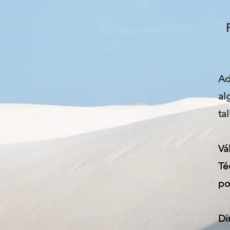
Ad
al
ta
Vá
Té
po
Di